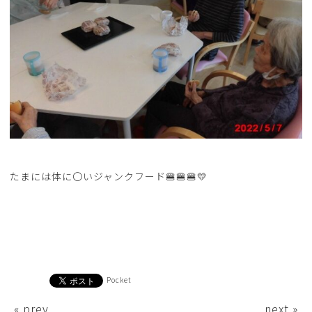
たまには体に〇いジャンクフード🍔🍔🍔💛
Pocket
« prev
next »