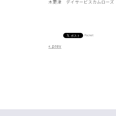
木更津 デイサービスカムローズ
Pocket
« prev