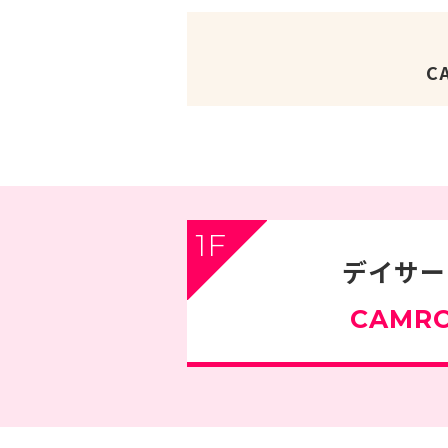
C
1F
デイサー
CAMR