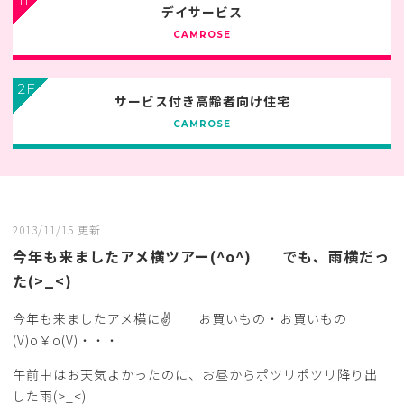
デイサービス
CAMROSE
2F
サービス付き高齢者向け住宅
CAMROSE
2013/11/15 更新
今年も来ましたアメ横ツアー(^o^) でも、雨横だっ
た(>_<)
今年も来ましたアメ横に✌ お買いもの・お買いもの
(V)o￥o(V)・・・
午前中はお天気よかったのに、お昼からポツリポツリ降り出
した雨(>_<)