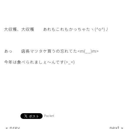
大収穫、大収穫 あれもこれもかっちゃたヽ(^o^)丿
あっ 店長マツタケ買うの忘れてた<m(__)m>
今年は食べられましぇ～んです(>_<)
Pocket
« prev
next »