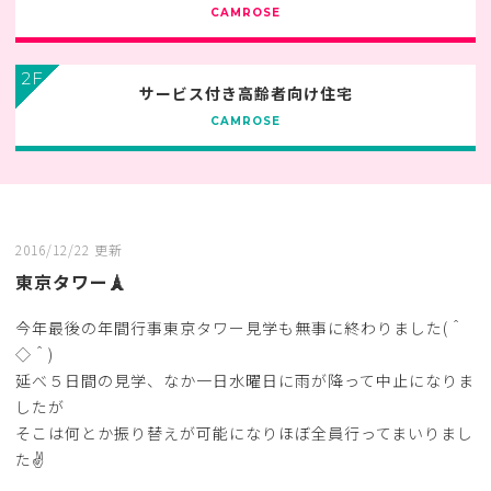
CAMROSE
2F
サービス付き高齢者向け住宅
CAMROSE
2016/12/22 更新
東京タワー🗼
今年最後の年間行事東京タワー見学も無事に終わりました(＾
◇＾)
延べ５日間の見学、なか一日水曜日に雨が降って中止になりま
したが
そこは何とか振り替えが可能になりほぼ全員行ってまいりまし
た✌