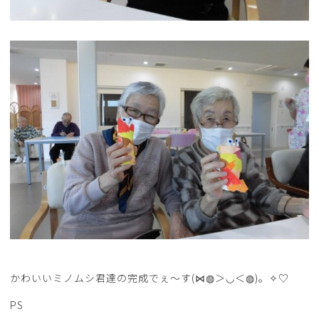
かわいいミノムシ君達の完成でぇ～す(⋈◍＞◡＜◍)。✧♡
PS