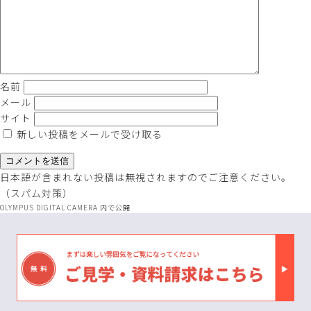
名前
メール
サイト
新しい投稿をメールで受け取る
日本語が含まれない投稿は無視されますのでご注意ください。
（スパム対策）
投
OLYMPUS DIGITAL CAMERA
内で公開
稿
ナ
ビ
ゲ
ー
シ
ョ