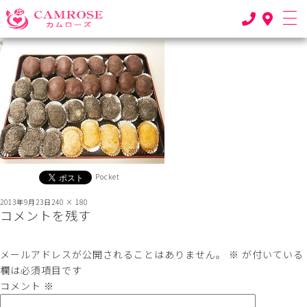
前の画像
次の画像
OLYMPUS DIGITAL CAMERA
Pocket
投
フ
2013年9月23日
240 × 180
コメントを残す
稿
ル
日:
サ
イ
ズ
メールアドレスが公開されることはありません。
※
が付いている
欄は必須項目です
コメント
※