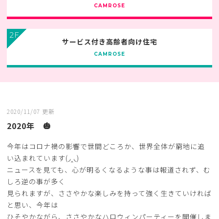
CAMROSE
2F
サービス付き高齢者向け住宅
CAMROSE
2020/11/07 更新
2020年 🎃
今年はコロナ禍の影響で世間どころか、世界全体が窮地に追
い込まれています(◞‸◟)
ニュースを見ても、心が明るくなるような事は報道されず、む
しろ逆の事が多く
見られますが、ささやかな楽しみを持って強く生きていければ
と思い、今年は
ひそやかながら、ささやかなハロウィンパーティーを開催しま