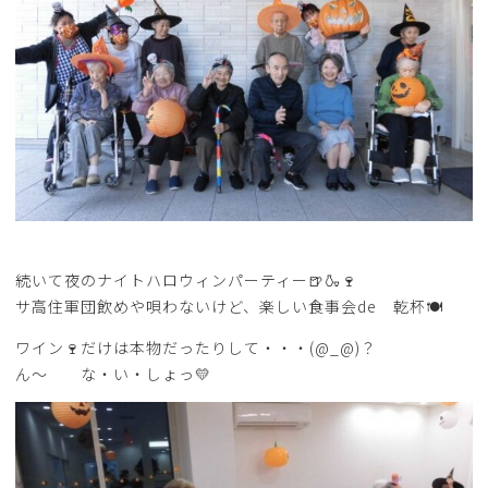
続いて夜のナイトハロウィンパーティー🍺🍶🍷
サ高住軍団飲めや唄わないけど、楽しい食事会de 乾杯🍽
ワイン🍷だけは本物だったりして・・・(@_@)？
ん～ な・い・しょっ💛