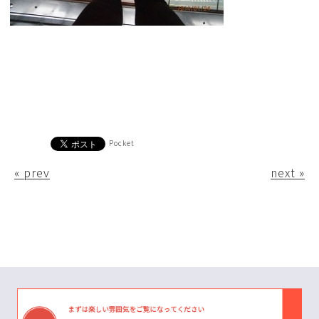
Pocket
« prev
next »