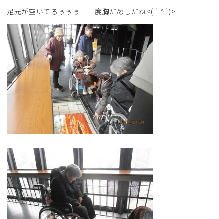
足元が空いてるぅぅぅ 度胸だめしだね<(｀^´)>