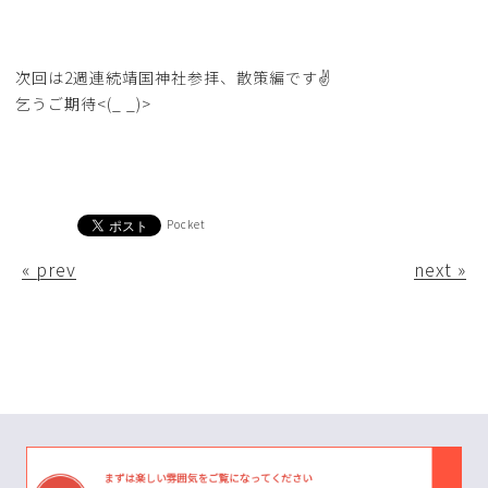
次回は2週連続靖国神社参拝、散策編です✌
乞うご期待<(_ _)>
Pocket
« prev
next »