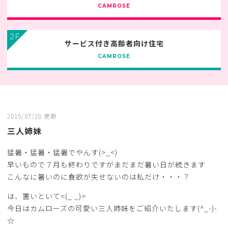
CAMROSE
2F
サービス付き高齢者向け住宅
CAMROSE
2015/07/28 更新
三人姉妹
猛暑・猛暑・猛暑でやんす(>_<)
早いもので７月も終わりですがまだまだ暑い日が続きます
こんなに暑いのに食欲が失せないのは私だけ・・・？
は、置いといて<(_ _)>
今日はカムローズの可愛い三人姉妹をご紹介いたします(^_-)-
☆