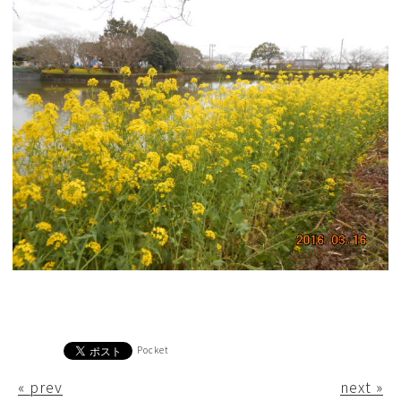
Pocket
« prev
next »