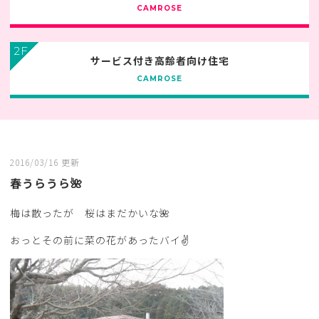
CAMROSE
2F
サービス付き高齢者向け住宅
CAMROSE
2016/03/16 更新
春うらうら🌺
梅は散ったが 桜はまだかいな🌺
おっとその前に菜の花があったバイ✌