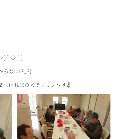
(＾◇＾)
ない(?_?)
楽しければＯＫでぇぇぇ～す✌