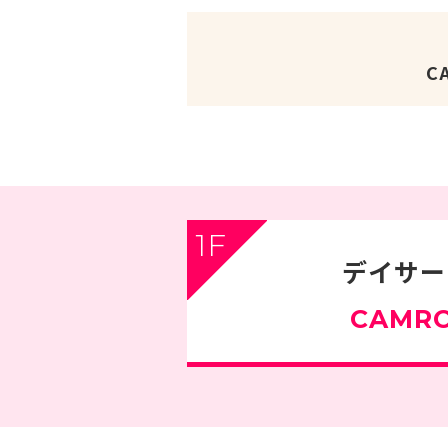
C
1F
デイサー
CAMR