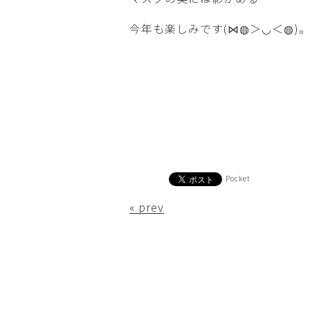
今年も楽しみです(⋈◍＞◡＜◍)
Pocket
« prev