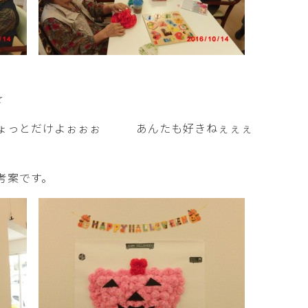
☆
ょっとだけよぉぉぉ あんたも好きねぇぇぇ
考案です。