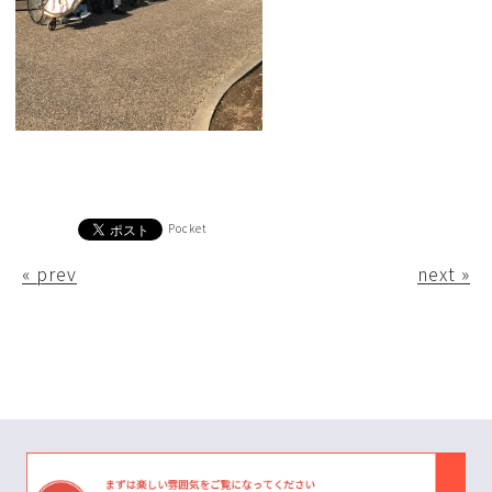
Pocket
« prev
next »