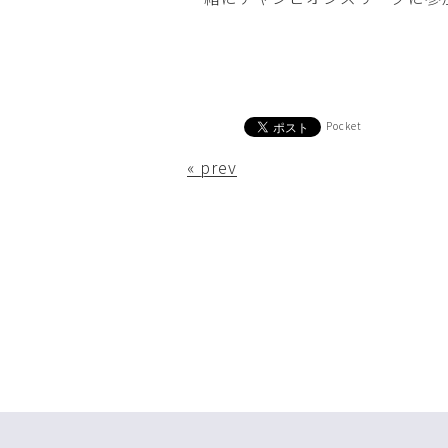
Pocket
« prev