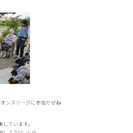
ピオンズリーグに参加だぜ👍
集しています。
よう(^_-)-☆