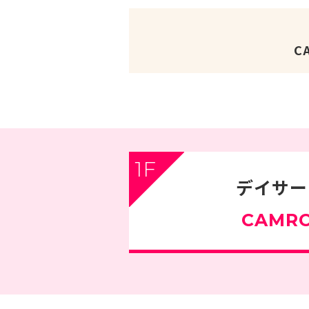
C
1F
デイサー
CAMR