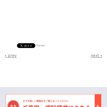
Pocket
« prev
next »