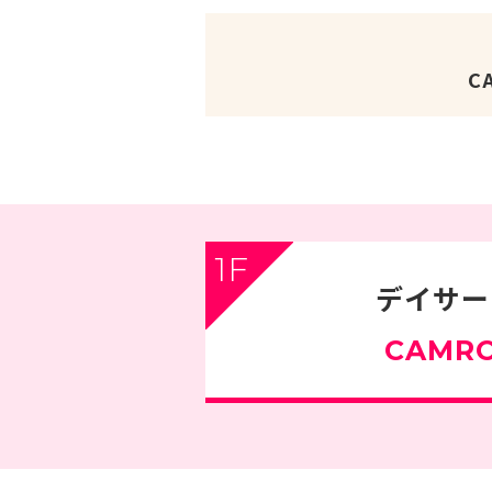
C
1F
デイサー
CAMR