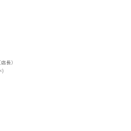
（店長）
)