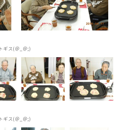
ス(＠_＠;)
ス(＠_＠;)