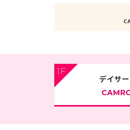
C
1F
デイサー
CAMR