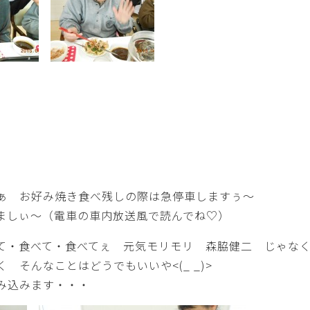
ぁ お好み焼き食べ残しの際は急停車しますぅ～
ましぃ～（電車の車内放送風で読んでね♡）
て・食べて・食べてぇ 元気モリモリ 森脇健二 じゃな
そんなことはどうでもいいや<(_ _)>
み込みます・・・