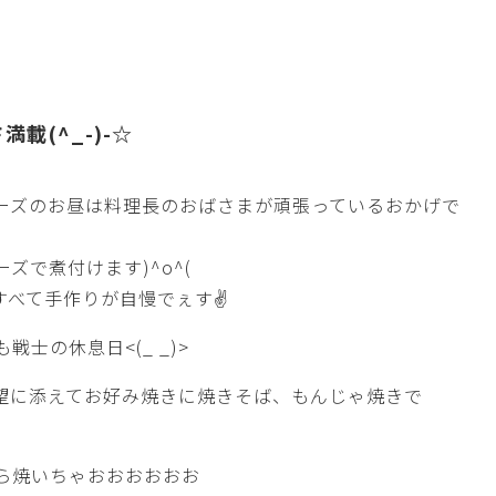
載(^_-)-☆
ーズのお昼は料理長のおばさまが頑張っているおかげで
ズで煮付けます)^o^(
すべて手作りが自慢でぇす✌
士の休息日<(_ _)>
望に添えてお好み焼きに焼きそば、もんじゃ焼きで
ら焼いちゃおおおおおお