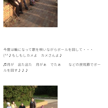
今度は輪になって歌を唄いながらボールを回して・・・
(^^♪もしもしカメよ カメさんよ♪
♬月が 出た出た 月がぁ でたぁ などの炭坑節でボー
ルを回す♪♪♪